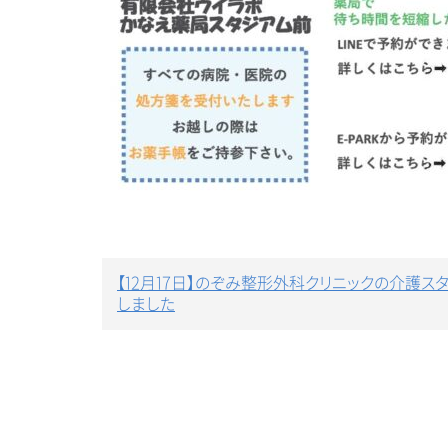
投
【12月17日】のぞみ整形外科クリニックの介護
稿
しました
ナ
ビ
ゲ
ー
シ
ョ
ン